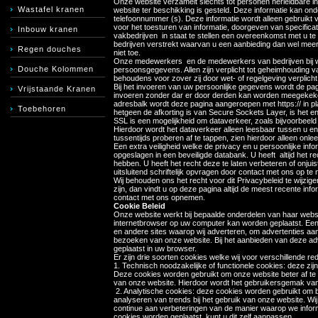
Onze website verzamelt slechts tot personen herleidbare info
Wastafel kranen
website ter beschikking is gesteld. Deze informatie kan on
telefoonnummer (s). Deze informatie wordt alleen gebruikt v
voor het toesturen van informatie, doorgeven van specific
Inbouw kranen
vakbedrijven in staat te stellen een overeenkomst met u te
bedrijven verstrekt waarvan u een aanbieding dan wel meer i
Regen douches
niet toe.
Onze medewerkers en de medewerkers van bedrijven bij wi
Douche Kolommen
persoonsgegevens. Allen zijn verplicht tot geheimhouding
behoudens voor zover zij door wet- of regelgeving verplic
Bij het invoeren van uw persoonlijke gegevens wordt de p
Vrijstaande Kranen
invoeren zonder dar er door derden kan worden meegekeken.
adresbalk wordt deze pagina aangeroepen met https:// in pla
Toebehoren
hetgeen de afkorting is van Secure Sockets Layer, is het enc
SSL is een mogelijkheid om dataverkeer, zoals bijvoorbeeld 
Hierdoor wordt het dataverkeer alleen leesbaar tussen u en d
tussentijds proberen af te tappen, zien hierdoor alleen onle
Een extra veiligheid welke de privacy en u persoonlijke in
opgeslagen in een beveiligde databank. U heeft altijd het re
hebben. U heeft het recht deze te laten verbeteren of onju
uitsluitend schriftelijk opvragen door contact met ons op te
Wij behouden ons het recht voor dit Privacybeleid te wijzige
zijn, dan vindt u op deze pagina altijd de meest recente inf
contact met ons opnemen.
Cookie Beleid
Onze website werkt bij bepaalde onderdelen van haar websi
internetbrowser op uw computer kan worden geplaatst. Een
en andere sites waarop wij adverteren, om advertenties aan t
bezoeken van onze website. Bij het aanbieden van deze adv
geplaatst in uw browser.
Er zijn drie soorten cookies welke wij voor verschillende r
1. Technisch noodzakelijke of functionele cookies: deze zij
Deze cookies worden gebruikt om onze website beter af t
van onze website. Hierdoor wordt het gebruikersgemak va
2. Analytische cookies: deze cookies worden gebruikt om bi
analyseren van trends bij het gebruik van onze website. 
continue aan verbeteringen van de manier waarop we infor
cookies worden geplaatst, kunt u dit zelf aanpassen.