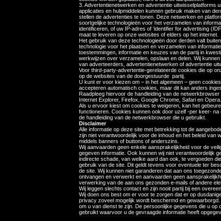
3. Advertentienetwerken en advertentie uitwisselplatforms u
applicaties en hulpmiddelen kunnen gebruik maken van derde
stellen de advertenties te tonen. Deze netwerken en platf
soortgelijke technologieën voor het verzamelen van informa
identificeren, of uw IP-adres of ‘identifier for advertising 
maat te leveren op onze websites of elders op het internet.
Het gebruik van deze technologieën door derden valt buiten
technologie voor het plaatsen en verzamelen van informatie
toestemmingen, informatie en keuzes van de partij in kwes
werkwijzen over verzamelen, opslaan en delen. Wij kunnen 
van adverteerders, advertentienetwerken of advertentie uitw
Voor third-party-advertentie-gerelateerde cookies die op on
op de websites van de doorgestuurde partij.
U kunt er voor kiezen om – in het algemeen – geen cookie
accepteren automatisch cookies, maar dit kan anders inges
Raadpleeg hiervoor de handleiding van de netwerkbrowser di
Internet Explorer, Firefox, Google Chrome, Safari en Opera
Als u ervoor kiest om cookies te weigeren, kan het gebeu
functioneren. Cookies kunnen ook door uzelf -per keer- na
de handleiding van de netwerkbrowser die u gebruikt.
Disclaimer
Alle informatie op deze site met betrekking tot de aangebo
zijn niet verantwoordelijk voor de inhoud en het beleid va
middels banners of buttons of anderszins.
Wij aanvaarden geen enkele aansprakelijkheid voor de veilig
gegeven informatie. Ook kunnen wij niet verantwoordelijk 
indirecte schade, van welke aard dan ook, te vergoeden die v
gebruik van de site. Dit geldt tevens voor eventuele ter b
de site. Wij kunnen niet garanderen dat aan ons toegezonde
ontvangen en verwerkt en aanvaarden geen aansprakelijkhei
verwerking van de aan ons gezonden e-mails of andere elek
Wij leggen slechts contact en zijn nooit partij bij een over
Wij doen ons best om er voor te zorgen dat er op dusdan
privacy zoveel mogelijk wordt beschermd en gewaarborgd. W
om u van dienst te zijn. De persoonlijke gegevens die u op d
gebruikt waarvoor u de gevraagde informatie heeft opgege