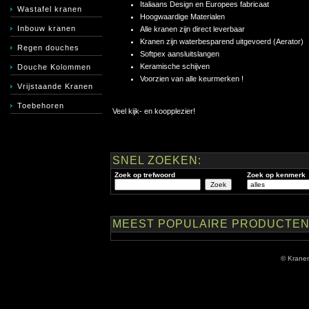
Italiaans Design en Europees fabricaat
Wastafel kranen
Hoogwaardige Materialen
Inbouw kranen
Alle kranen zijn direct leverbaar
Kranen zijn waterbesparend uitgevoerd (Aerator)
Regen douches
Softpex aansluitslangen
Keramische schijven
Douche Kolommen
Voorzien van alle keurmerken !
Vrijstaande Kranen
Toebehoren
Veel kijk- en koopplezier!
SNEL ZOEKEN:
Zoek op trefwoord
Zoek op kenmerk
MEEST POPULAIRE PRODUCTEN
© Krane